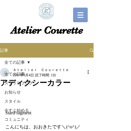
​​Atelier Courette​
記事
全ての記事
Ａｔｅｌｉｅｒ Ｃｏｕｒｅｔｔｅ
全ての記事
2017年6月4日
読了時間: 1分
アディクシーカラー
スタッフブログ
お知らせ
スタイル
今すぐ始める
StartFragment
コミュニティ
こんにちは、おおきたです＼(^o^)／