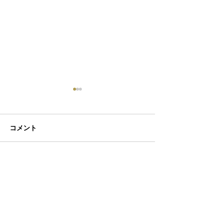
コメント
初ネイル
カフェ
コメントを追加…