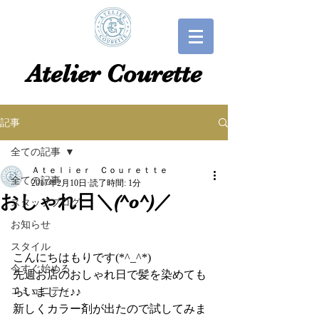
​​Atelier Courette​
記事
全ての記事
Ａｔｅｌｉｅｒ Ｃｏｕｒｅｔｔｅ
全ての記事
2017年2月10日
読了時間: 1分
おしゃれ日＼(^o^)／
スタッフブログ
お知らせ
スタイル
こんにちはもりです(*^_^*)
今すぐ始める
先週お店のおしゃれ日で髪を染めても
コミュニティ
らいました♪♪
新しくカラー剤が出たので試してみま