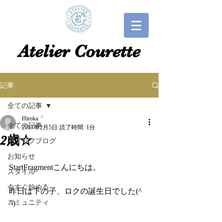
​​Atelier Courette​
記事
全ての記事
Hiroka「
全ての記事
2017年2月5日
読了時間: 1分
2歳☆
スタッフブログ
お知らせ
StartFragmentこんにちは。
スタイル
今すぐ始める
昨日は下の子、ロクの誕生日でした(^ 
コミュニティ
^)