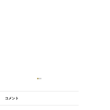
コメント
初ネイル
カフェ