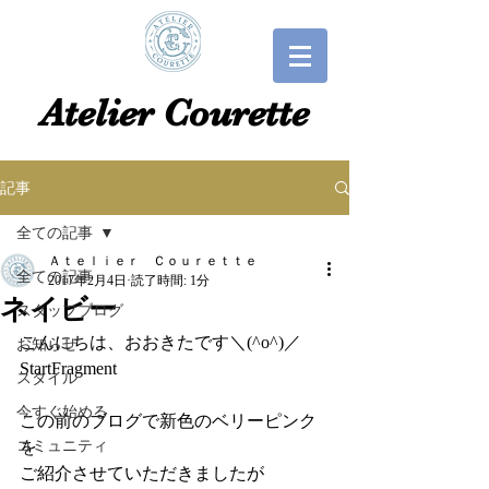
​​Atelier Courette​
記事
全ての記事
Ａｔｅｌｉｅｒ Ｃｏｕｒｅｔｔｅ
全ての記事
2017年2月4日
読了時間: 1分
ネイビー
スタッフブログ
こんにちは、おおきたです＼(^o^)／
お知らせ
StartFragment
スタイル
今すぐ始める
この前のブログで新色のベリーピンク
コミュニティ
を
ご紹介させていただきましたが