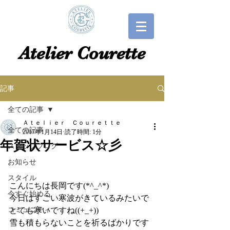
​​Atelier Courette​
記事
全ての記事
Ａｔｅｌｉｅｒ Ｃｏｕｒｅｔｔｅ
全ての記事
2017年1月14日
読了時間: 1分
年賀状サービス☆彡
スタッフブログ
お知らせ
スタイル
こんにちは長岡です(*^_^*)
今すぐ始める
今日はすごい寒波がきているみたいで
コミュニティ
とても寒いですね((+_+))
雪も積もらないことを祈るばかりです