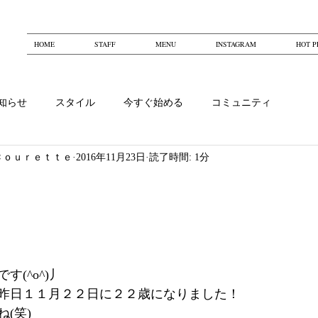
HOME
STAFF
MENU
INSTAGRAM
HOT P
知らせ
スタイル
今すぐ始める
コミュニティ
Ｃｏｕｒｅｔｔｅ
2016年11月23日
読了時間: 1分
(^o^)丿
昨日１１月２２日に２２歳になりました！
(笑)