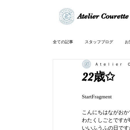
​​Atelier Courette​
全ての記事
スタッフブログ
お
Ａｔｅｌｉｅｒ 
22歳✩
StartFragment
こんにちはながおかです
わたくしごとですが
いいふうふの日ですね