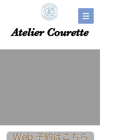
​​Atelier Courette​